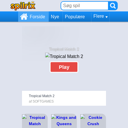
Flere
Forside
Nye
Populære
Tropical Match 2
Play
Tropical Match 2
af SOFTGAMES