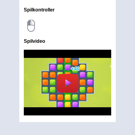
Spilkontroller
Spilvideo