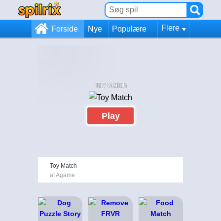
Flere
Forside
Nye
Populære
Toy Match
Play
Toy Match
af Agame