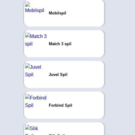
Mobilspil
Match 3 spil
Juvel Spil
Forbind Spil