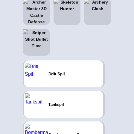
Drift Spil
Tankspil