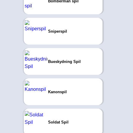
Bomberman spil
Sniperspil
Bueskydning Spil
Kanonspil
Soldat Spil