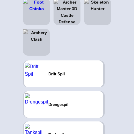
Drift Spil
Drengespil