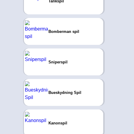
Tankspil
Bomberman spil
Sniperspil
Bueskydning Spil
Kanonspil