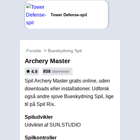
Tower Defense-spil
Forside
Bueskydning Spil
Archery Master
858
stemmer
4.9
Spil Archery Master gratis online, uden
downloads eller installationer. Udforsk
også andre sjove Bueskydning Spil, lige
til på Spil Rix.
Spiludvikler
Udviklet af SUN.STUDIO
Spilkontroller