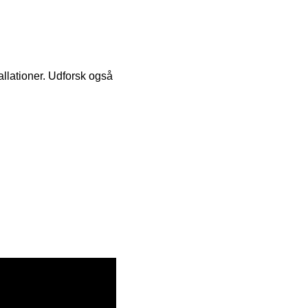
allationer. Udforsk også