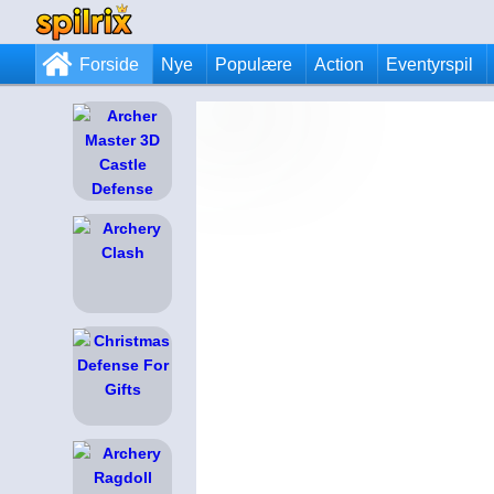
Forside
Nye
Populære
Action
Eventyrspil