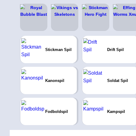
Stickman Spil
Drift Spil
Kanonspil
Soldat Spil
Fodboldspil
Kampspil