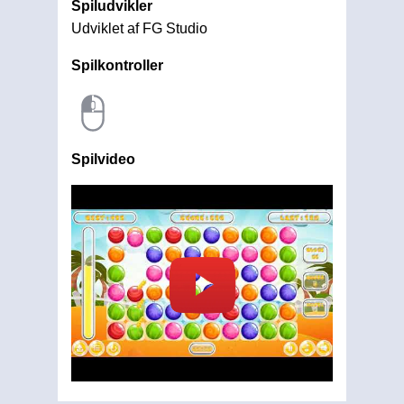
Spiludvikler
Udviklet af FG Studio
Spilkontroller
Spilvideo