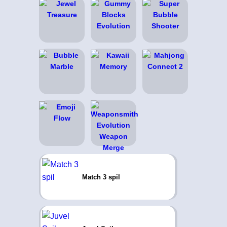
Match 3 spil