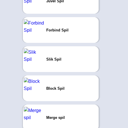
Juvel Spil
Forbind Spil
Slik Spil
Block Spil
Merge spil