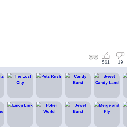
561
19