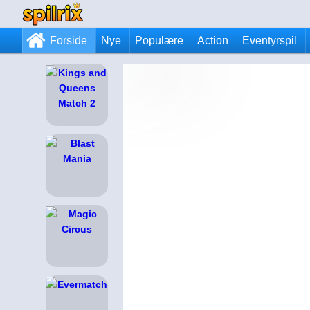
Forside
Nye
Populære
Action
Eventyrspil