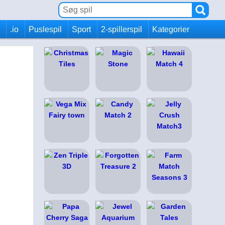
.io
Puslespil
Sport
2-spillerspil
Kategorier