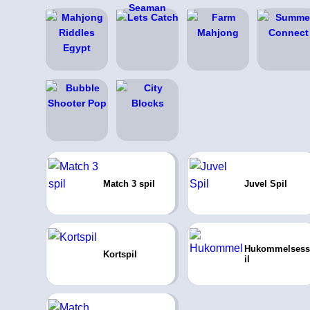
Match 3 spil
Juvel Spil
Hukommelsess
Kortspil
il