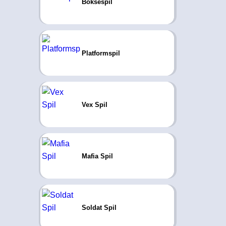
Boksespil
Platformspil
Vex Spil
Mafia Spil
Soldat Spil