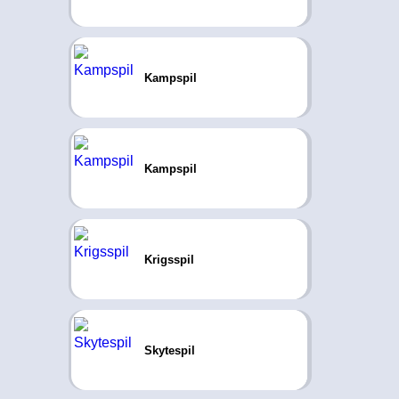
Kampspil
Kampspil
Krigsspil
Skytespil