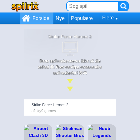
Flere
Forside
Nye
Populære
Strike Force Heroes 2
Dette spil understøttes ikke på din
enhed 😞. Prøv venligst vores andre
spil nedenfor! 😄🎮
Strike Force Heroes 2
af sky9 games