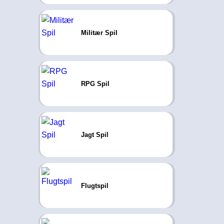
Militær Spil
RPG Spil
Jagt Spil
Flugtspil