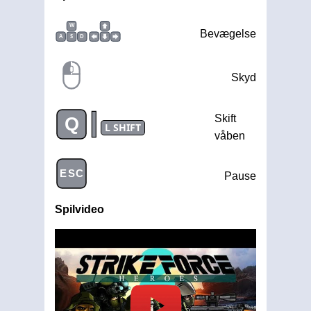
W
Bevægelse
A
S
D
Skyd
|
Skift
Q
L SHIFT
våben
ESC
Pause
Spilvideo