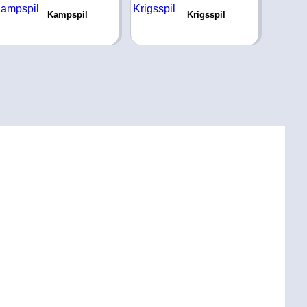
Kampspil
Krigsspil