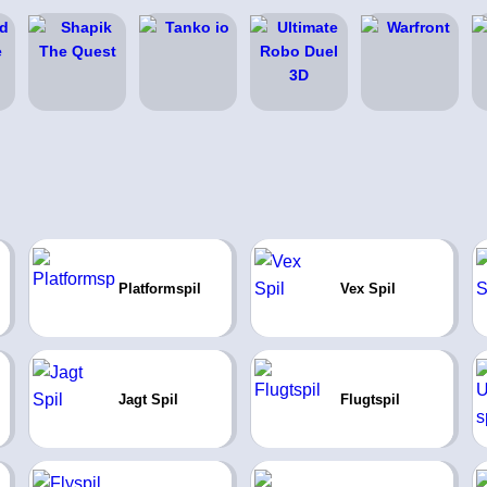
Platformspil
Vex Spil
Jagt Spil
Flugtspil