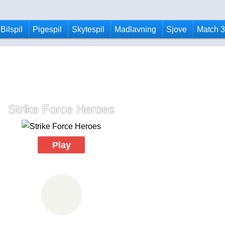
Bilspil
Pigespil
Skytespil
Madlavning
Sjove
Match 3
Strike Force Heroes
Play