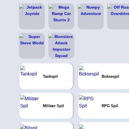
Tankspil
Boksespil
Militær Spil
RPG Spil