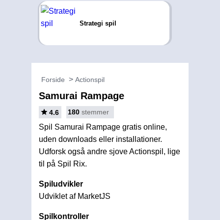
Strategi spil
Forside
Actionspil
Samurai Rampage
180
stemmer
4.6
Spil Samurai Rampage gratis online,
uden downloads eller installationer.
Udforsk også andre sjove Actionspil, lige
til på Spil Rix.
Spiludvikler
Udviklet af MarketJS
Spilkontroller