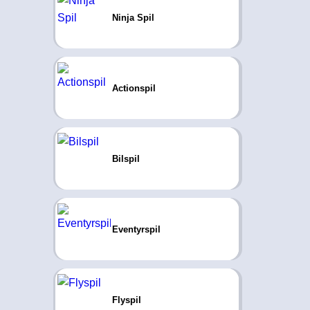
Ninja Spil
Actionspil
Bilspil
Eventyrspil
Flyspil