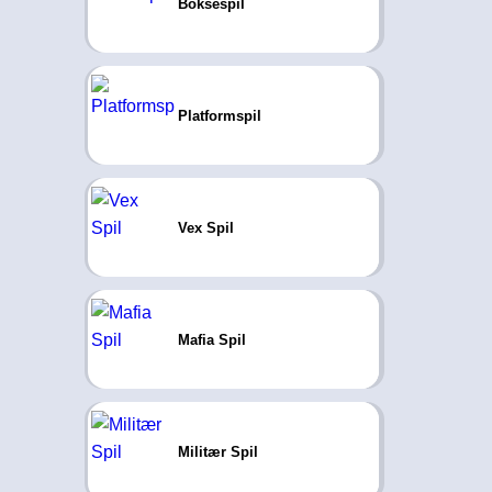
Boksespil
Platformspil
Vex Spil
Mafia Spil
Militær Spil