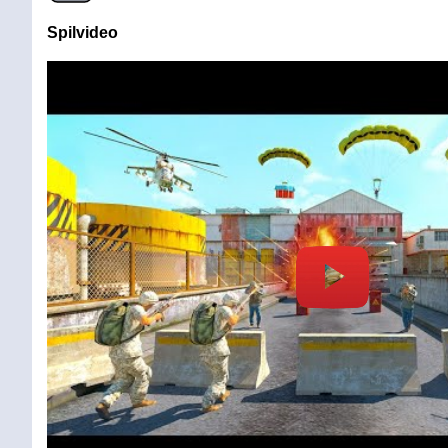
Spilvideo