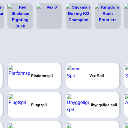
Platformspil
Vex Spil
Flugtspil
Uhyggelige spil