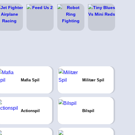
Mafia Spil
Militær Spil
Actionspil
Bilspil