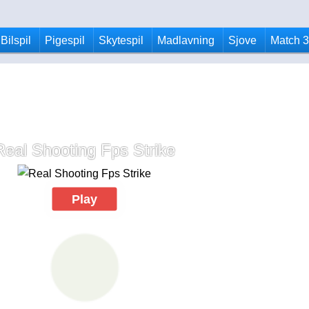
Bilspil
Pigespil
Skytespil
Madlavning
Sjove
Match 3
Real Shooting Fps Strike
Play