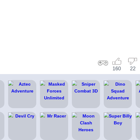
160
22