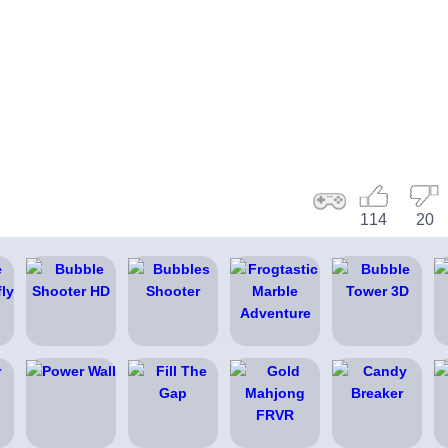
114
20