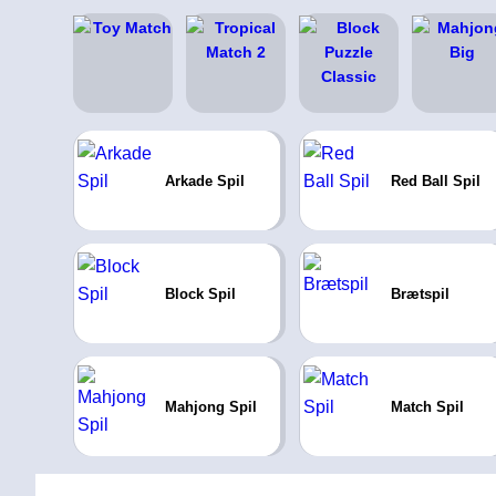
Arkade Spil
Red Ball Spil
Block Spil
Brætspil
Mahjong Spil
Match Spil