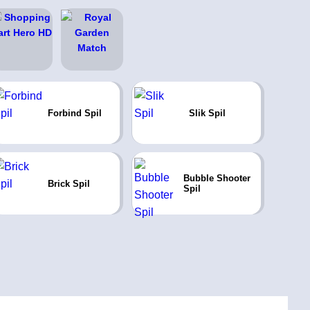
Forbind Spil
Slik Spil
Bubble Shooter
Brick Spil
Spil