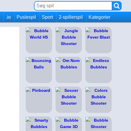
.io
Puslespil
Sport
2-spillerspil
Kategorier