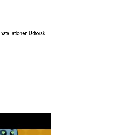
nstallationer. Udforsk
.