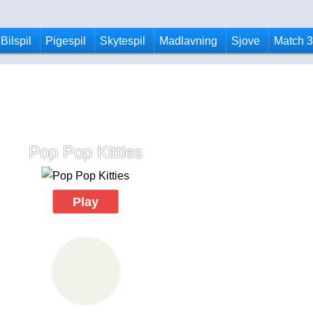
Bilspil
Pigespil
Skytespil
Madlavning
Sjove
Match 3
Pop Pop Kitties
Play