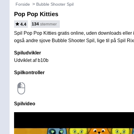
Forside
Bubble Shooter Spil
Pop Pop Kitties
134
stemmer
4.4
Spil Pop Pop Kitties gratis online, uden downloads eller i
også andre sjove Bubble Shooter Spil, lige til på Spil Rix
Spiludvikler
Udviklet af b10b
Spilkontroller
Spilvideo