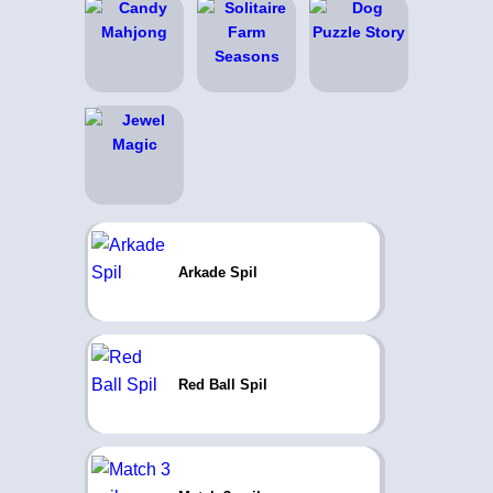
Arkade Spil
Red Ball Spil