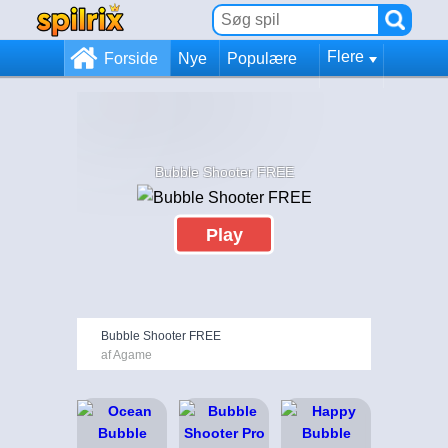
Flere
Forside
Nye
Populære
Bubble Shooter FREE
Play
Bubble Shooter FREE
af Agame