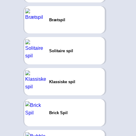
Brætspil
Solitaire spil
Klassiske spil
Brick Spil