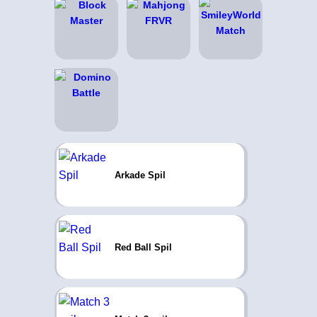
Arkade Spil
Red Ball Spil