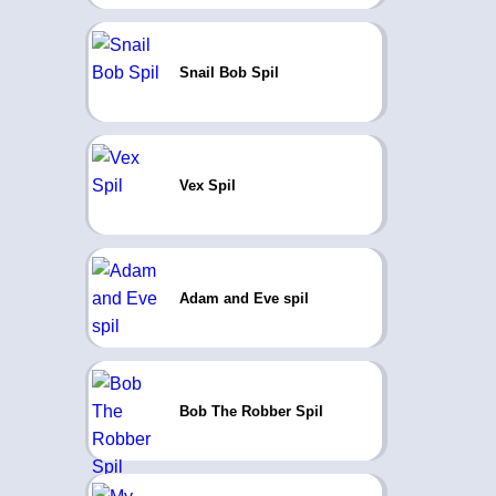
Snail Bob Spil
Vex Spil
Adam and Eve spil
Bob The Robber Spil