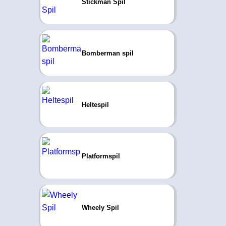
Stickman Spil
Bomberman spil
Heltespil
Platformspil
Wheely Spil