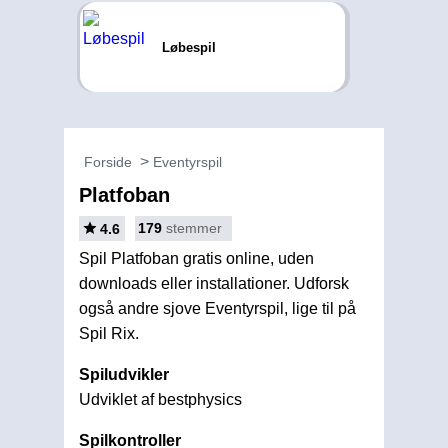
Løbespil
Forside
Eventyrspil
Platfoban
179
stemmer
4.6
Spil Platfoban gratis online, uden
downloads eller installationer. Udforsk
også andre sjove Eventyrspil, lige til på
Spil Rix.
Spiludvikler
Udviklet af bestphysics
Spilkontroller