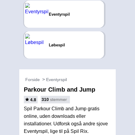
Eventyrspil
Løbespil
Forside
Eventyrspil
Parkour Climb and Jump
310
stemmer
4.8
Spil Parkour Climb and Jump gratis
online, uden downloads eller
installationer. Udforsk også andre sjove
Eventyrspil, lige til på Spil Rix.