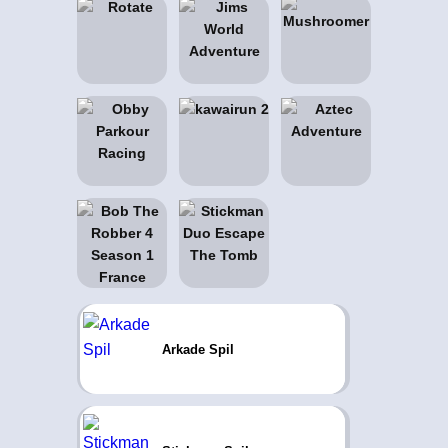
Arkade Spil