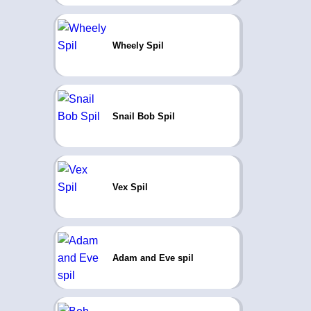
Wheely Spil
Snail Bob Spil
Vex Spil
Adam and Eve spil