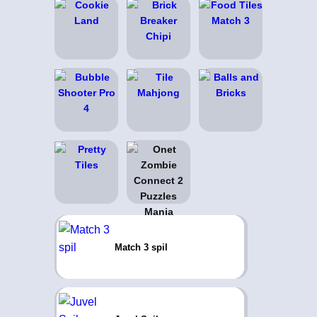
Match 3 spil