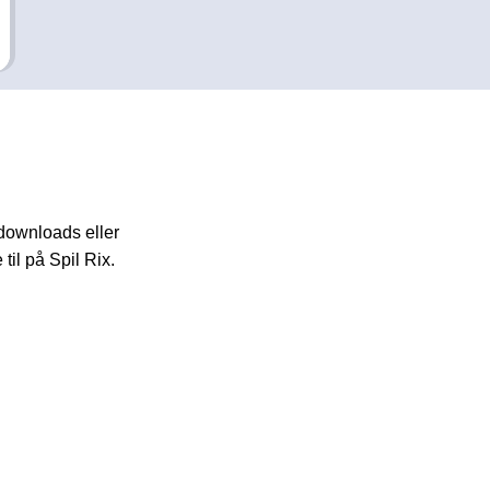
downloads eller
til på Spil Rix.