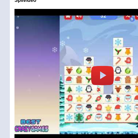
Spilvideo