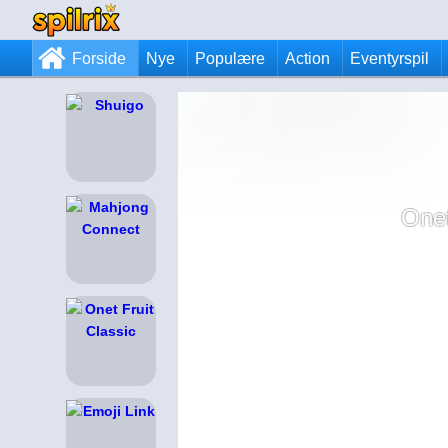
Forside
Nye
Populære
Action
Eventyrspil
Onet