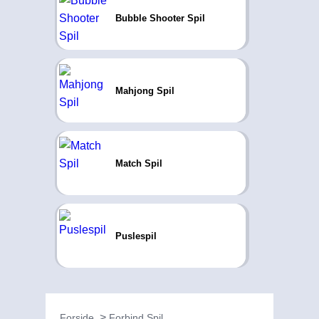
Bubble Shooter Spil
Mahjong Spil
Match Spil
Puslespil
Forside
Forbind Spil