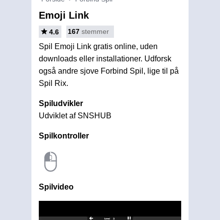
Emoji Link
167
stemmer
4.6
Spil Emoji Link gratis online, uden
downloads eller installationer. Udforsk
også andre sjove Forbind Spil, lige til på
Spil Rix.
Spiludvikler
Udviklet af SNSHUB
Spilkontroller
Spilvideo