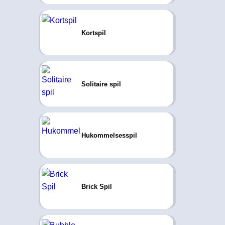
Kortspil
Solitaire spil
Hukommelsesspil
Brick Spil