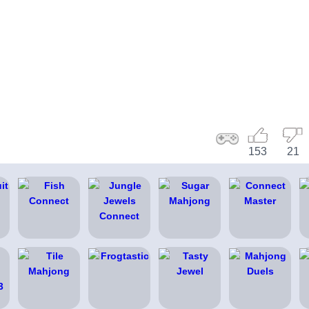
153
21