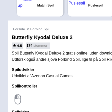
Match Spil
Puslespil
Forside
Forbind Spil
Butterfly Kyodai Deluxe 2
174
stemmer
4.5
Spil Butterfly Kyodai Deluxe 2 gratis online, uden downloa
Udforsk også andre sjove Forbind Spil, lige til på Spil Ri
Spiludvikler
Udviklet af Azerion Casual Games
Spilkontroller