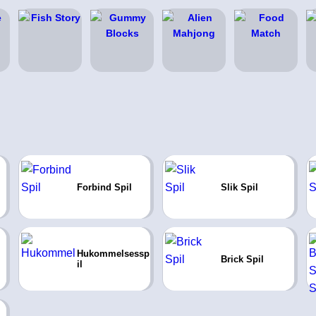
Forbind Spil
Slik Spil
Hukommelsessp
Brick Spil
il