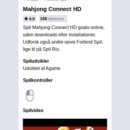
Mahjong Connect HD
168
stemmer
4.5
Spil Mahjong Connect HD gratis online,
uden downloads eller installationer.
Udforsk også andre sjove Forbind Spil,
lige til på Spil Rix.
Spiludvikler
Udviklet af Agame
Spilkontroller
Spilvideo