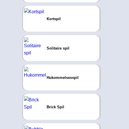
Kortspil
Solitaire spil
Hukommelsesspil
Brick Spil