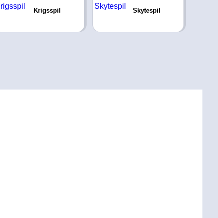
Krigsspil
Skytespil