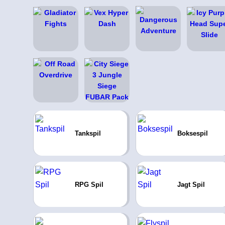
Tankspil
Boksespil
RPG Spil
Jagt Spil