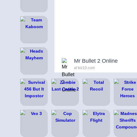
Mr Bullet 2 Online
af kiz10.com