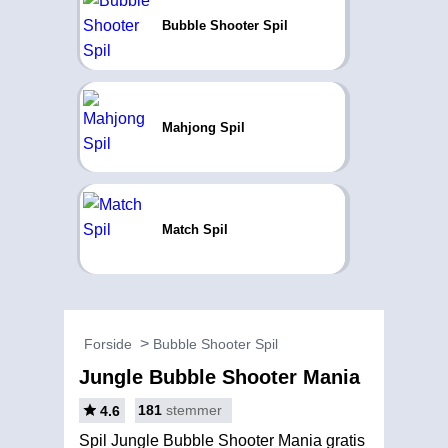
Bubble Shooter Spil
Mahjong Spil
Match Spil
Forside
Bubble Shooter Spil
Jungle Bubble Shooter Mania
181
stemmer
4.6
Spil Jungle Bubble Shooter Mania gratis