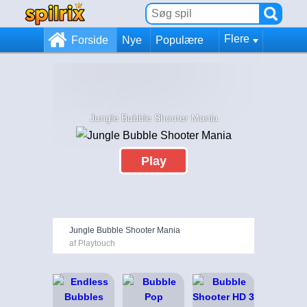
Flere
Forside
Nye
Populære
Jungle Bubble Shooter Mania
Play
Jungle Bubble Shooter Mania
af Playtouch