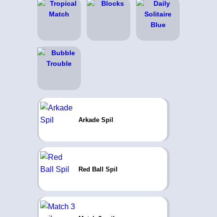
Arkade Spil
Red Ball Spil