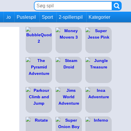
.io
Puslespil
Sport
2-spillerspil
Kategorier