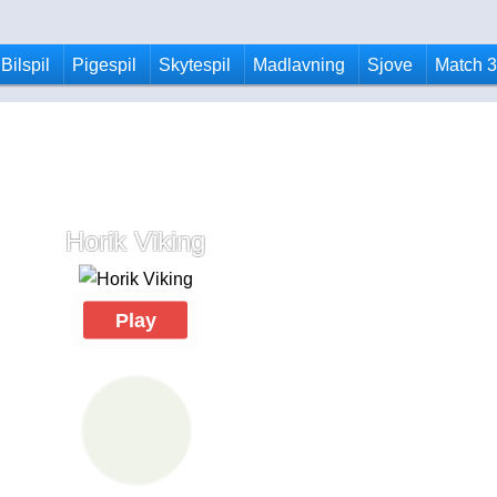
Bilspil
Pigespil
Skytespil
Madlavning
Sjove
Match 3
Horik Viking
Play