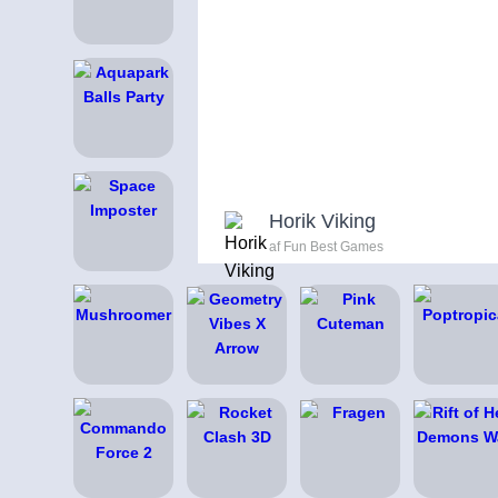
Horik Viking
af Fun Best Games