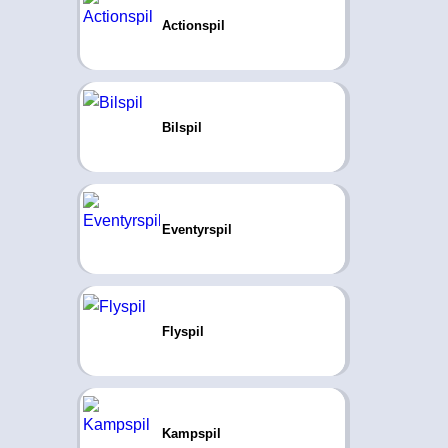
Actionspil
Bilspil
Eventyrspil
Flyspil
Kampspil