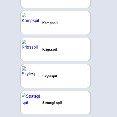
Kampspil
Krigsspil
Skytespil
Strategi spil