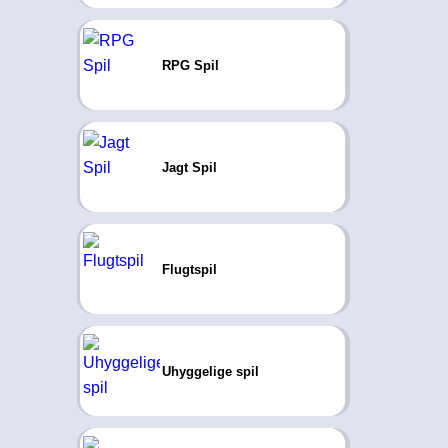
RPG Spil
Jagt Spil
Flugtspil
Uhyggelige spil