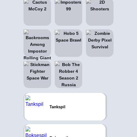
Tankspil