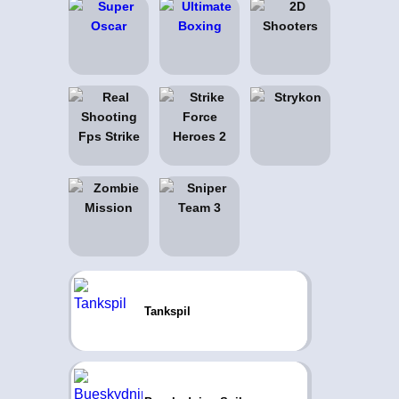
Tankspil