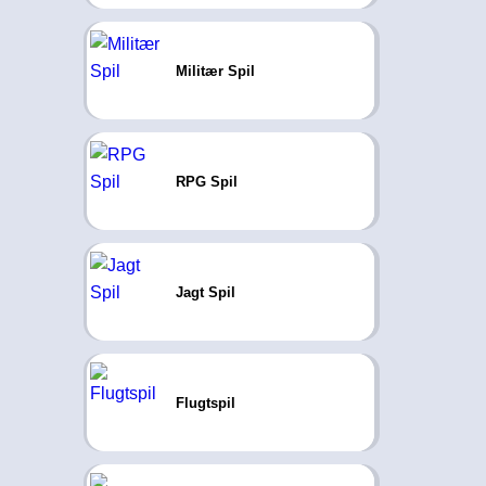
Militær Spil
RPG Spil
Jagt Spil
Flugtspil