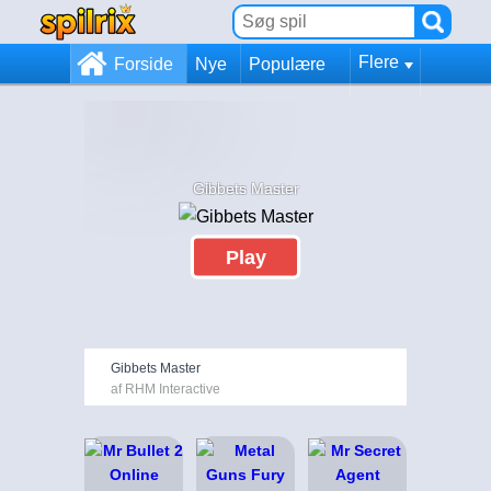
Flere
Forside
Nye
Populære
Gibbets Master
Play
Gibbets Master
af RHM Interactive