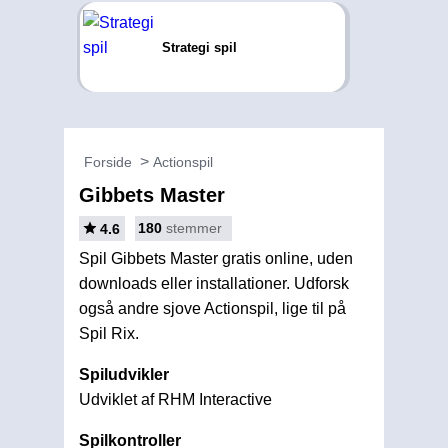
Strategi spil
Forside
Actionspil
Gibbets Master
180
stemmer
4.6
Spil Gibbets Master gratis online, uden
downloads eller installationer. Udforsk
også andre sjove Actionspil, lige til på
Spil Rix.
Spiludvikler
Udviklet af RHM Interactive
Spilkontroller