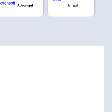
Actionspil
Bilspil