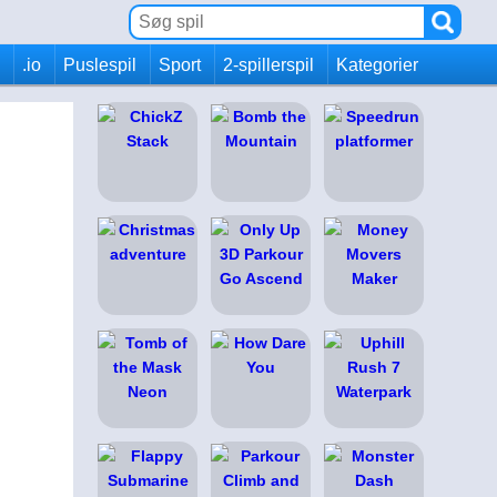
.io
Puslespil
Sport
2-spillerspil
Kategorier