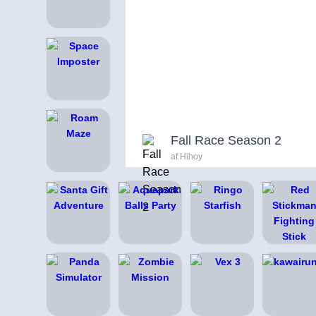
Fall Race Season 2
af Hihoy