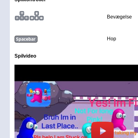
W
Bevægelse
A
S
D
Spacebar
Hop
Spilvideo