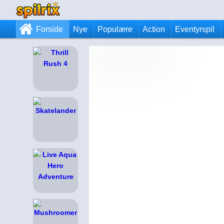
Forside
Nye
Populære
Action
Eventyrspil