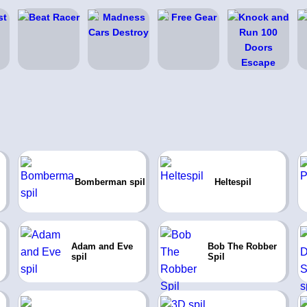
Bomberman spil
Heltespil
Adam and Eve
Bob The Robber
spil
Spil