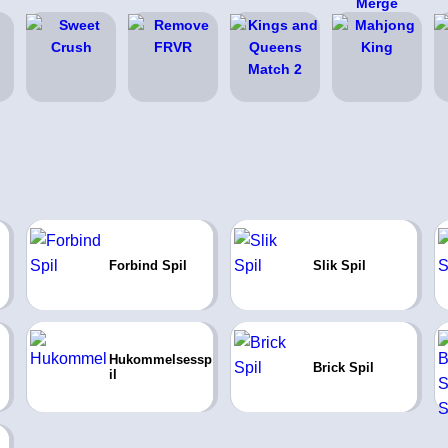
Forbind Spil
Slik Spil
Hukommelsessp
Brick Spil
il