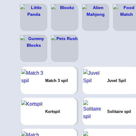
Match 3 spil
Juvel Spil
Kortspil
Solitaire spil