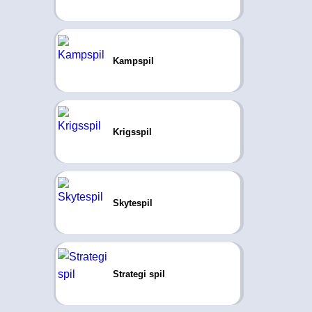
Kampspil
Krigsspil
Skytespil
Strategi spil