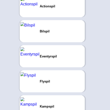
Actionspil
Bilspil
Eventyrspil
Flyspil
Kampspil