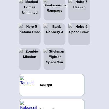
Tankspil