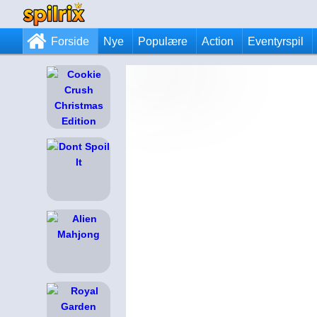
Forside
Nye
Populære
Action
Eventyrspil