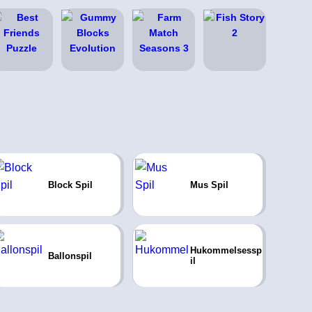
Block Spil
Mus Spil
Hukommelsessp
Ballonspil
il