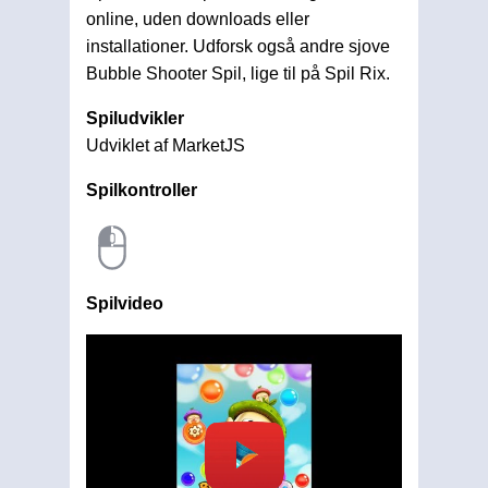
online, uden downloads eller
installationer. Udforsk også andre sjove
Bubble Shooter Spil, lige til på Spil Rix.
Spiludvikler
Udviklet af MarketJS
Spilkontroller
Spilvideo