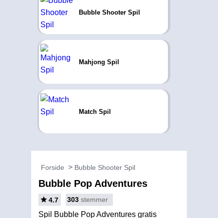
Bubble Shooter Spil
Mahjong Spil
Match Spil
Forside
Bubble Shooter Spil
Bubble Pop Adventures
303
stemmer
4.7
Spil Bubble Pop Adventures gratis