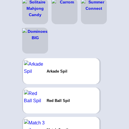
Arkade Spil
Red Ball Spil