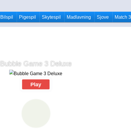
Bilspil
Pigespil
Skytespil
Madlavning
Sjove
Match 3
Bubble Game 3 Deluxe
Play