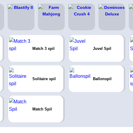
Match 3 spil
Juvel Spil
Solitaire spil
Ballonspil
Match Spil