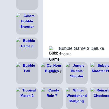
Bubble Game 3 Deluxe
af Agame