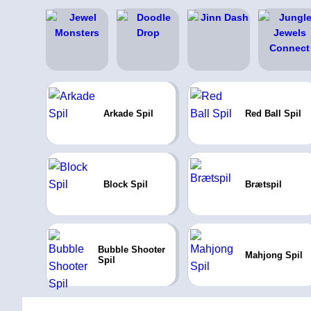
Arkade Spil
Red Ball Spil
Block Spil
Brætspil
Bubble Shooter
Mahjong Spil
Spil