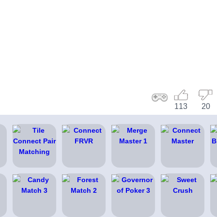
113
20