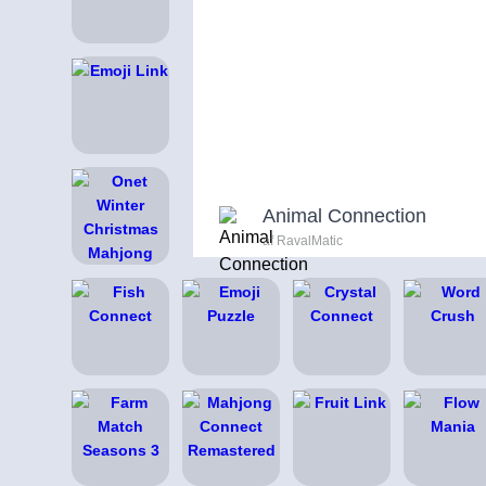
Animal Connection
af RavalMatic