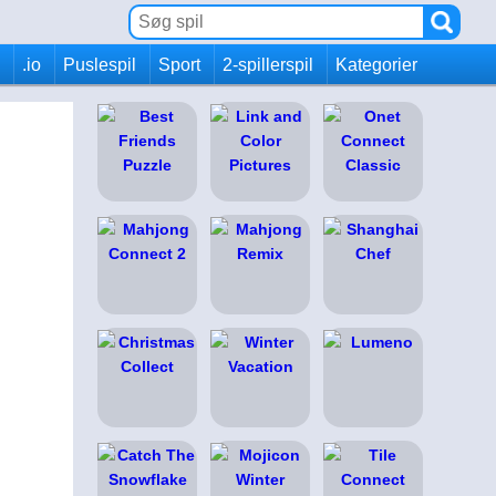
.io
Puslespil
Sport
2-spillerspil
Kategorier