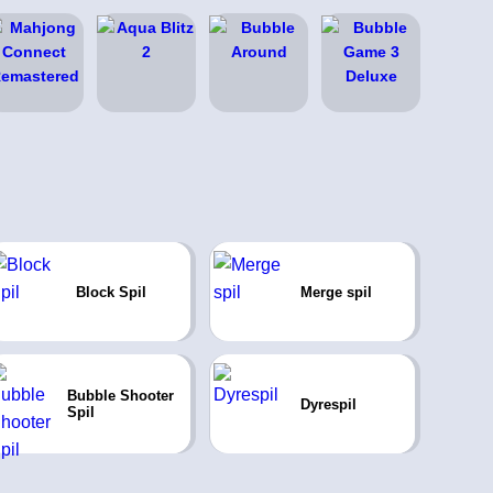
Block Spil
Merge spil
Bubble Shooter
Dyrespil
Spil