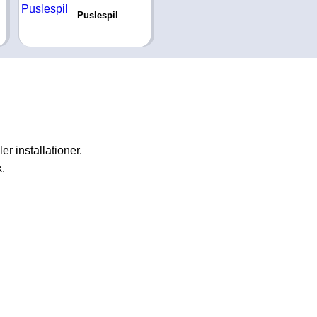
Puslespil
r installationer.
x.