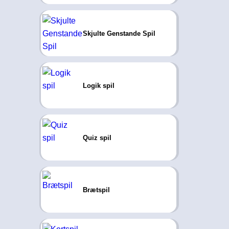
Skjulte Genstande Spil
Logik spil
Quiz spil
Brætspil