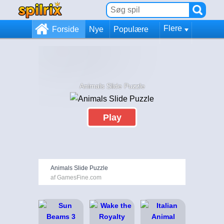
Flere
Forside
Nye
Populære
Animals Slide Puzzle
Play
Animals Slide Puzzle
af GamesFine.com