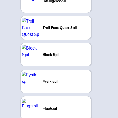
Intelligensspil
Troll Face Quest Spil
Block Spil
Fysik spil
Flugtspil