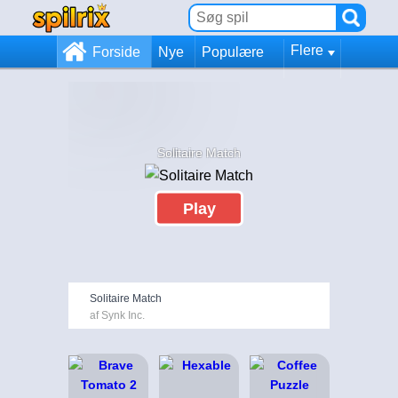
Flere
Forside
Nye
Populære
Solitaire Match
Play
Solitaire Match
af Synk Inc.