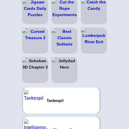
Tankespil