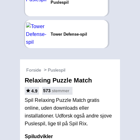
Puslespil
Tower Defense-spil
Forside
Puslespil
Relaxing Puzzle Match
573
stemmer
4.9
Spil Relaxing Puzzle Match gratis
online, uden downloads eller
installationer. Udforsk også andre sjove
Puslespil, lige til på Spil Rix.
Spiludvikler