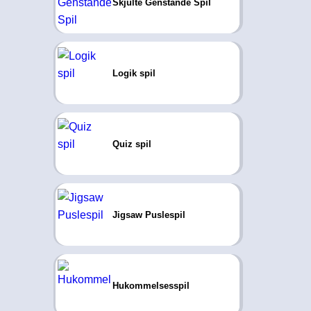
Skjulte Genstande Spil
Logik spil
Quiz spil
Jigsaw Puslespil
Hukommelsesspil