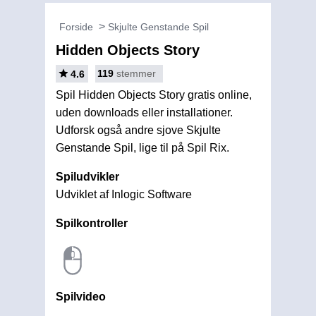
Forside
Skjulte Genstande Spil
Hidden Objects Story
119
stemmer
4.6
Spil Hidden Objects Story gratis online,
uden downloads eller installationer.
Udforsk også andre sjove Skjulte
Genstande Spil, lige til på Spil Rix.
Spiludvikler
Udviklet af Inlogic Software
Spilkontroller
Spilvideo