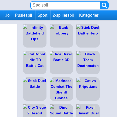
.io
Puslespil
Sport
2-spillerspil
Kategorier