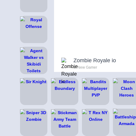
Zombie Royale io
af New Gamer