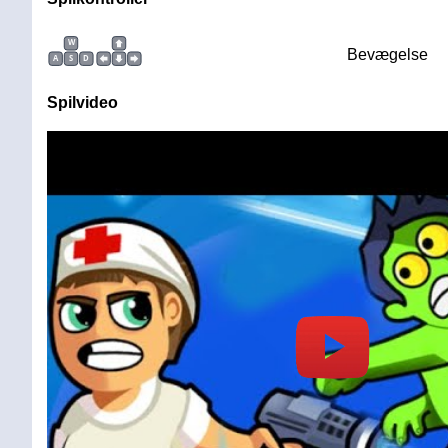
W
Bevægelse
A
S
D
Spilvideo