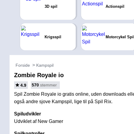
3D spil
Actionspil
Krigsspil
Motorcykel Spi
Forside
Kampspil
Zombie Royale io
570
stemmer
4.9
Spil Zombie Royale io gratis online, uden downloads eller
også andre sjove Kampspil, lige til på Spil Rix.
Spiludvikler
Udviklet af New Gamer
Spilkontroller