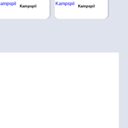
Kampspil
Kampspil