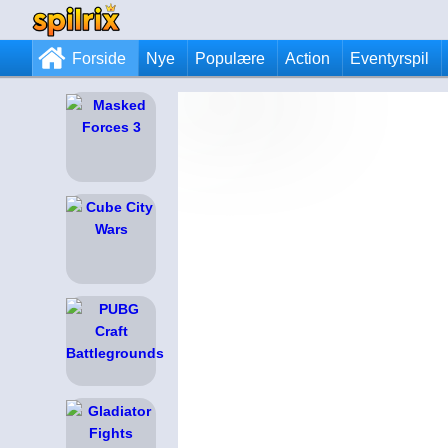
Forside
Nye
Populære
Action
Eventyrspil