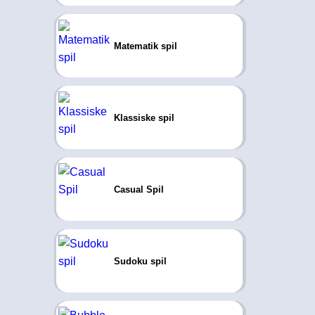
Matematik spil
Klassiske spil
Casual Spil
Sudoku spil