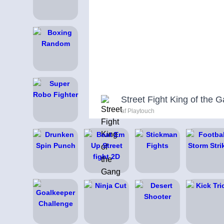
Street Fight King of the 
af Playtouch