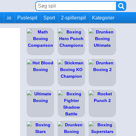
.io
Puslespil
Sport
2-spillerspil
Kategorier