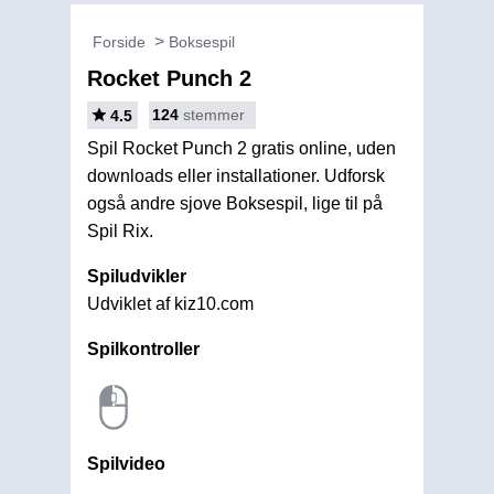
Forside
Boksespil
Rocket Punch 2
124
stemmer
4.5
Spil Rocket Punch 2 gratis online, uden
downloads eller installationer. Udforsk
også andre sjove Boksespil, lige til på
Spil Rix.
Spiludvikler
Udviklet af kiz10.com
Spilkontroller
Spilvideo