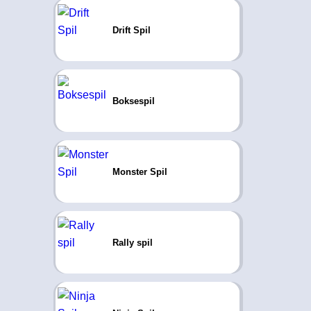
Drift Spil
Boksespil
Monster Spil
Rally spil