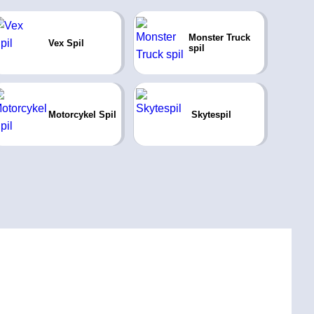
Monster Truck
Vex Spil
spil
Motorcykel Spil
Skytespil