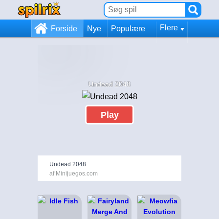
Flere
Forside
Nye
Populære
Undead 2048
Play
Undead 2048
af Minijuegos.com