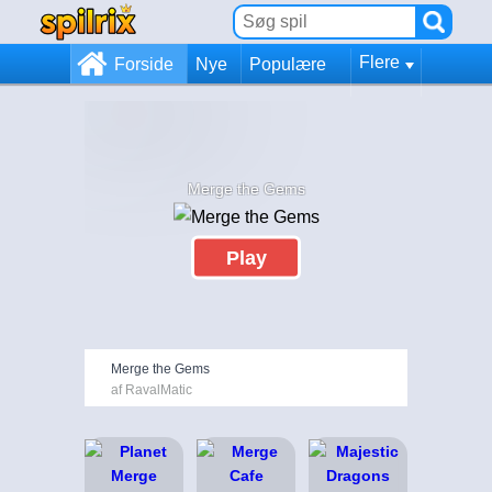
Flere
Forside
Nye
Populære
Merge the Gems
Play
Merge the Gems
af RavalMatic