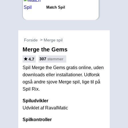
Match Spil
Forside
Merge spil
Merge the Gems
307
stemmer
4.7
Spil Merge the Gems gratis online, uden
downloads eller installationer. Udforsk
også andre sjove Merge spil, lige til på
Spil Rix.
Spiludvikler
Udviklet af RavalMatic
Spilkontroller