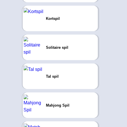
Kortspil
Solitaire spil
Tal spil
Mahjong Spil