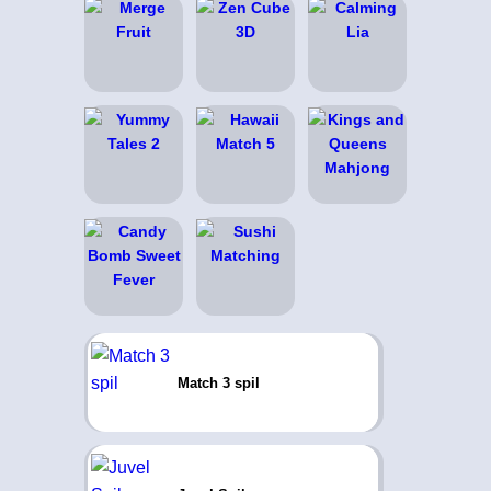
Match 3 spil