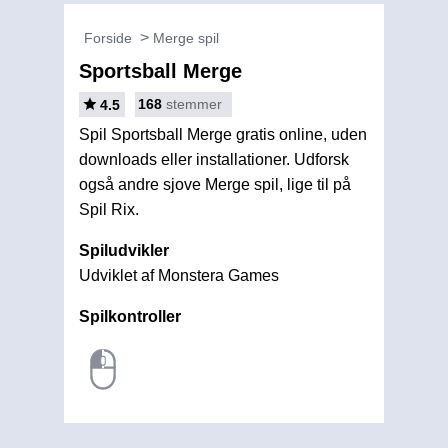
Forside
Merge spil
Sportsball Merge
168
stemmer
4.5
Spil Sportsball Merge gratis online, uden
downloads eller installationer. Udforsk
også andre sjove Merge spil, lige til på
Spil Rix.
Spiludvikler
Udviklet af Monstera Games
Spilkontroller