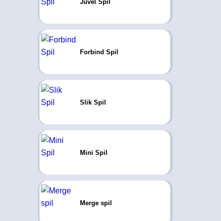
Juvel Spil
Forbind Spil
Slik Spil
Mini Spil
Merge spil