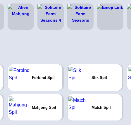
Forbind Spil
Slik Spil
Mahjong Spil
Match Spil