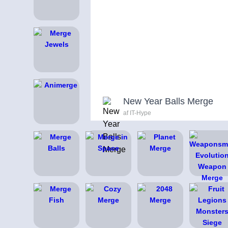
New Year Balls Merge
af IT-Hype