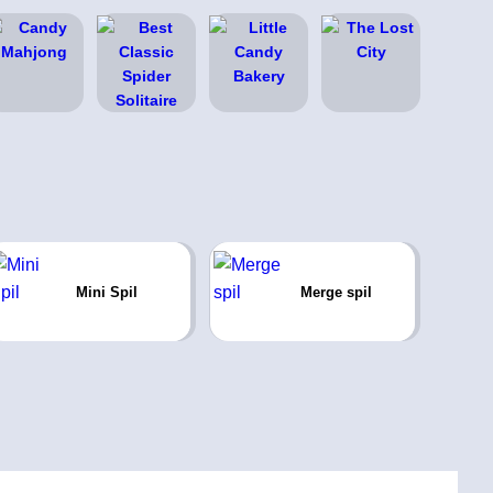
Mini Spil
Merge spil