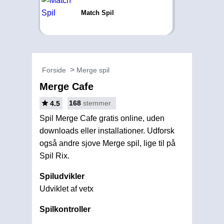
Match Spil
Forside
Merge spil
Merge Cafe
168
stemmer
4.5
Spil Merge Cafe gratis online, uden
downloads eller installationer. Udforsk
også andre sjove Merge spil, lige til på
Spil Rix.
Spiludvikler
Udviklet af vetx
Spilkontroller