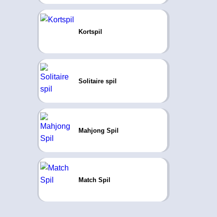
Kortspil
Solitaire spil
Mahjong Spil
Match Spil