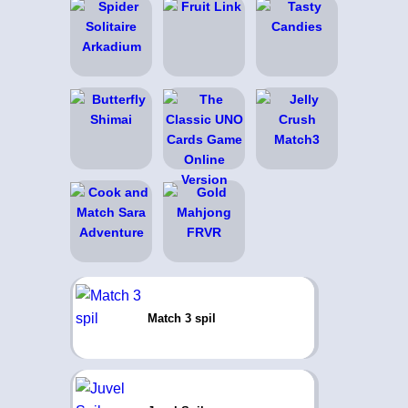
Match 3 spil