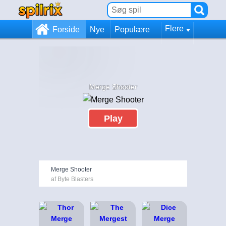
Flere
Forside
Nye
Populære
Merge Shooter
Play
Merge Shooter
af Byte Blasters