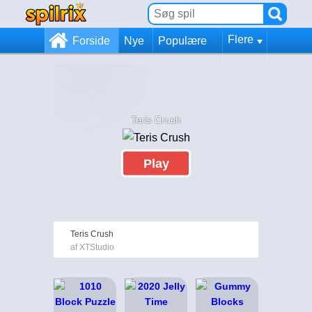
Flere
Forside
Nye
Populære
Teris Crush
Play
Teris Crush
af XTStudio