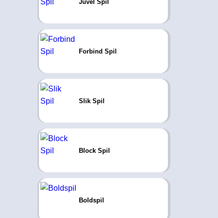
Juvel Spil
Forbind Spil
Slik Spil
Block Spil
Boldspil