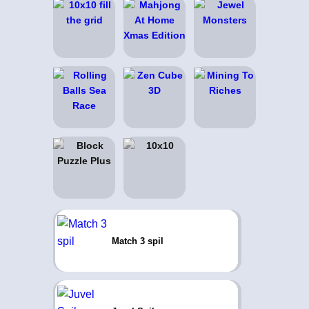
Match 3 spil