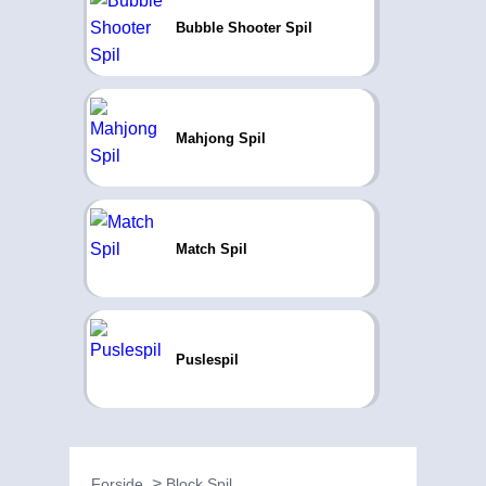
Bubble Shooter Spil
Mahjong Spil
Match Spil
Puslespil
Forside
Block Spil